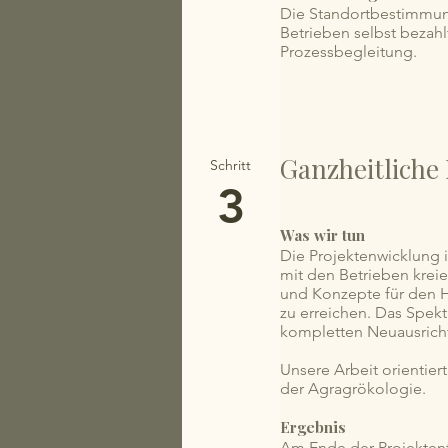
Die Standortbestimmun
Betrieben selbst bezahlt
Prozessbegleitung.
Ganzheitliche
Schritt
3
Was wir tun
Die Projektenwicklung 
mit den Betrieben kreie
und Konzepte für den H
zu erreichen. Das Spek
kompletten Neuausrich
Unsere Arbeit orientier
der Agragrökologie.
Ergebnis
Am Ende der Projektentw