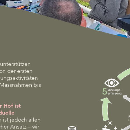
gleitung
unterstützen
on der ersten
ungsaktivitäten
 Massnahmen bis
 Hof ist
duelle
ist jedoch allen
her Ansatz – wir